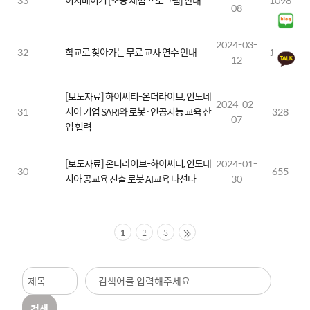
33
이지메이커 [초등 체험 프로그램] 안내
1098
08
2024-03-
32
학교로 찾아가는 무료 교사 연수 안내
1218
12
[보도자료] 하이씨티-온더라이브, 인도네
2024-02-
31
시아 기업 SARI와 로봇·인공지능 교육 산
328
07
업 협력
[보도자료] 온더라이브-하이씨티, 인도네
2024-01-
30
655
시아 공교육 진출 로봇 AI교육 나선다
30
1
2
3
검색