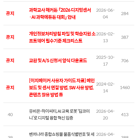
과학교사 해커톤 「2026 디지털센서
2026-06-
공지
284
·AI 과학에듀톤 대회」 안내
04
개인정보처리방침 파일 및 학습지원 소
2026-02-
공지
387
프트웨어 필수기준 체크리스트
13
2025-10-
공지
교환 및 A/S 신청서 양식 다운로드
706
17
[이지메이커 사용자 가이드 자료] 메인
2024-02-
공지
보드 및 센서 연결 방법, SW 사용 방법,
1460
14
콘텐츠 활용 방법 등
유비온-하이씨티, AI 교육 로봇 ‘딥코미
2026-04-
40
413
니’로 디지털 융합 혁신 입증
20
벤처나라 종합쇼핑몰 물품식별번호 및 세
2026-04-
39
388